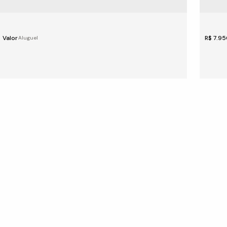
 Valor
R$
7.95
Comerciais para Locação
AND
1
yr Avidos
,
Colatina
,
Espírito Santo
,
Brasil
CEP: