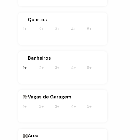
Quartos
1+
2+
3+
4+
5+
Banheiros
1+
2+
3+
4+
5+
Vagas de Garagem
1+
2+
3+
4+
5+
Área