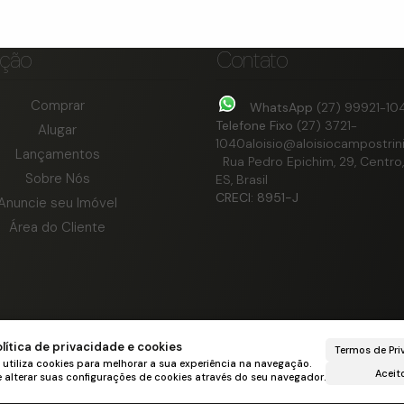
ção
Contato
Comprar
WhatsApp
(27) 99921-10
Telefone Fixo
(27) 3721-
Alugar
1040
aloisio@aloisiocampostrini
Lançamentos
Rua Pedro Epichim
,
29
,
Centro
,
Sobre Nós
ES
,
Brasil
CRECI: 8951-J
Anuncie seu Imóvel
Área do Cliente
lítica de privacidade e cookies
Termos de Pri
 utiliza cookies para melhorar a sua experiência na navegação.
Aceit
alterar suas configurações de cookies através do seu navegador.