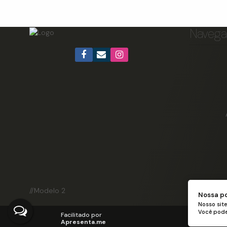
Navega
//Modelo 2
Nossa po
Nosso site
Você pode 