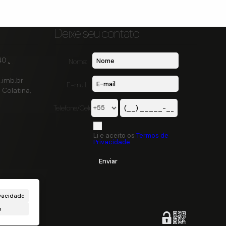
Deixe seu contato
40
Nome:
.imb.br
E-mail:
Colatina
,
Telefone/Celular:
Li e aceito os
Termos de
Privacidade
vacidade
o