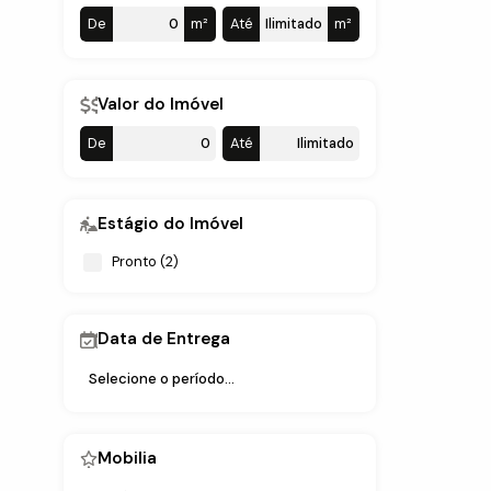
De
m²
Até
m²
Valor do Imóvel
De
Até
Estágio do Imóvel
Pronto (2)
Data de Entrega
Mobilia