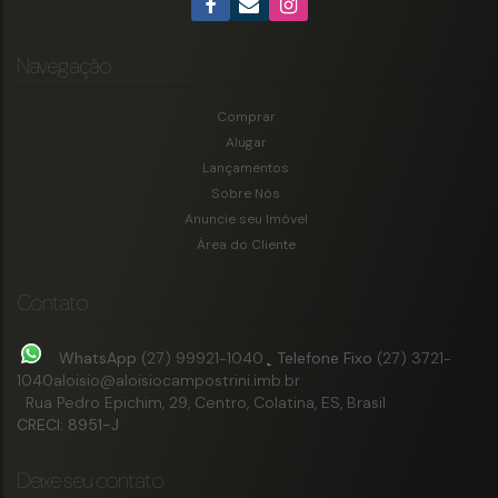
Navegação
Comprar
Alugar
Lançamentos
Sobre Nós
Anuncie seu Imóvel
Área do Cliente
Contato
WhatsApp
(27) 99921-1040
Telefone Fixo
(27) 3721-
1040
aloisio@aloisiocampostrini.imb.br
Rua Pedro Epichim
,
29
,
Centro
,
Colatina
,
ES
,
Brasil
CRECI: 8951-J
Deixe seu contato