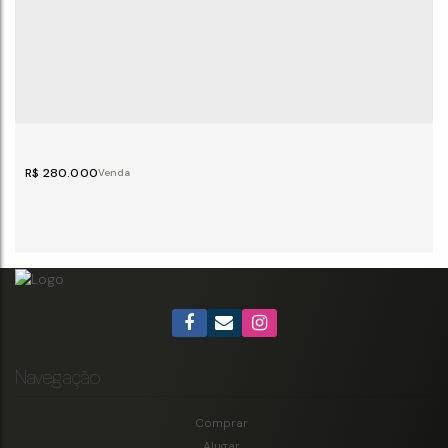
R$
280.000
Navegação
Área à venda, 512 m² por R$ 280.000,00 - Brisa
Comprar
do Vale - Colatina/ES
Alugar