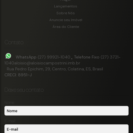
Lançamentos
Sobre Nós
512m²
Anuncie seu Imóvel
Marista
,
Colatina
,
Espírito Santo
,
Brasil
Área do Cliente
Contato
WhatsApp
(27) 99921-1040
Telefone Fixo
(27) 3721-
1040
aloisio@aloisiocampostrini.imb.br
Rua Pedro Epichim
,
29
,
Centro
,
Colatina
,
ES
,
Brasil
CRECI: 8951-J
Deixe seu contato
Nome:
E-mail: