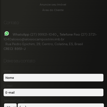
580800m²
Anuncie seu Imóvel
Boa Esperança
,
Espírito Santo
,
Brasil
Área do Cliente
Contato
WhatsApp
(27) 99921-1040
Telefone Fixo
(27) 3721-
1040
aloisio@aloisiocampostrini.imb.br
Rua Pedro Epichim
,
29
,
Centro
,
Colatina
,
ES
,
Brasil
CRECI: 8951-J
Deixe seu contato
Nome:
E-mail:
Telefone/Celular: