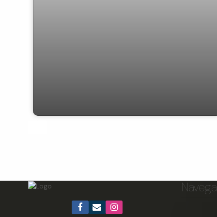
Casa com 4 dormitórios à venda, 400 m²
por R$ 1.200.000,00 - Jardim Planalto -
Colatina/ES
Navega