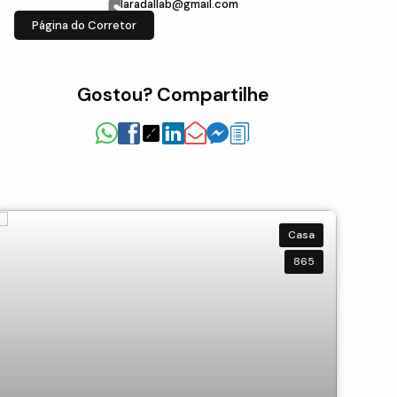
laradallab@gmail.com
Página do Corretor
Gostou? Compartilhe
Casa
865