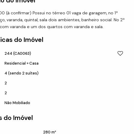
o do Imóvel
0 (à confirmar) Possui no térreo 01 vaga de garagem, no 1º
, varanda, quintal, sala dois ambientes, banheiro social. No 2º
 com varanda e um dos quartos com varanda e sala.
icas do Imóvel
244
(CA0063)
Residencial
»
Casa
4 (sendo 2 suítes)
2
2
Não Mobiliado
 do Imóvel
280 m²