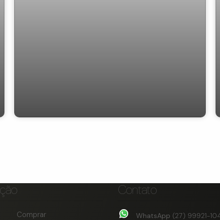
Casa com 3 dormitórios à venda, 400 m²
por R$ 1.300.000,00 - Maria das Graças -
Colatina/ES
ção
Contato
Comprar
WhatsApp
(27) 99921-10